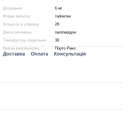
Дозування
6 мг
Форма випуску
таблетки
Кількість в упаковці
28
Діюча речовина
паліперідон
Температура зберігання
30
Країна виробництва
Порто Рико
Доставка
Оплата
Консультація