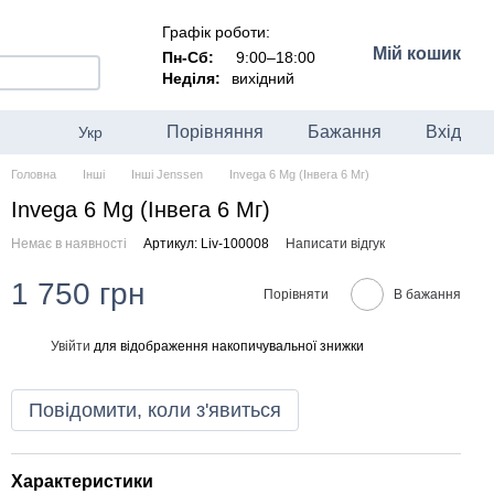
Графік роботи:
Мій кошик
Пн-Сб:
9:00–18:00
Неділя:
вихідний
Порівняння
Бажання
Вхід
Укр
Головна
Інші
Інші Jenssen
Invega 6 Mg (Інвега 6 Мг)
Invega 6 Mg (Інвега 6 Мг)
Немає в наявності
Артикул: Liv-100008
Написати відгук
1 750 грн
Порівняти
В бажання
Увійти
для відображення накопичувальної знижки
%
Повідомити, коли з'явиться
Характеристики