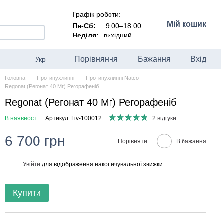
Графік роботи:
Мій кошик
Пн-Сб:
9:00–18:00
Неділя:
вихідний
Порівняння
Бажання
Вхід
Укр
Головна
Протипухлинні
Протипухлинні Natco
Regonat (Регонат 40 Мг) Регорафеніб
Regonat (Регонат 40 Мг) Регорафеніб
В наявності
Артикул: Liv-100012
2 відгуки
6 700 грн
Порівняти
В бажання
Увійти
для відображення накопичувальної знижки
%
Купити