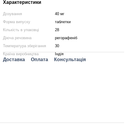
Характеристики
Дозування
40 мг
Форма випуску
таблетки
Кількість в упаковці
28
Діюча речовина
регорафеніб
Температура зберігання
30
Країна виробництва
Індія
Доставка
Оплата
Консультація