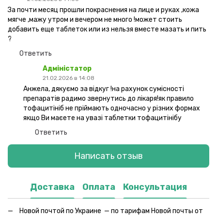
За почти месяц прошли покраснения на лице и руках ,кожа
мягче ,мажу утром и вечером не много !может стоить
добавить еще таблеток или из нельзя вместе мазать и пить
?
Ответить
Адміністатор
21.02.2026 в 14:08
Анжела, дякуємо за відкуг !на рахунок сумісності
препаратів радимо звернутись до лікаря!як правило
тофацитініб не пріймають одночасно у різних формах
якщо Ви маєете на увазі таблетки тофацитінібу
Ответить
Написать отзыв
Доставка
Оплата
Консультация
Новой почтой по Украине — по тарифам Новой почты от