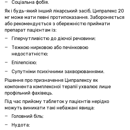
Соціальна фобія.
Як і будь-який інший лікарський засіб, Ципралекс 20
мг може мати певні протипоказання. Забороняється
або рекомендується з обережністю приймати
препарат пацієнтам із:
Гіперчутливістю до діючої речовини;
Тяжкою нирковою або печінковою
недостатністю;
Епілепсією;
Супутніми психічними захворюваннями.
Рішення про призначення Ципралексу як
компонента комплексної терапії ухвалює лише
профільний фахівець.
Під час прийому таблеток у пацієнтів нерідко
можуть виникати такі небажані явища:
Головний біль;
Нудота;