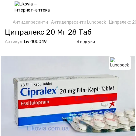
Антидепресанти
Антидепресанти Lundbeck
Ципралекс 20
Ципралекс 20 Мг 28 Таб
Артикул:
Liv-100049
3 відгуки