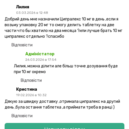
Лилия
03.03.2026 в 12:48
Добрий день мне назначили Ципралекс 10 мг в день ,если я
возьму упаковку 20 мг то смогу делить таблетку на две
части что бы хватило на два месяца ?или лучше брать 10 мг
ципралекс отдельно ?спасибо
Відповісти
Адміністатор
26.03.2026 в 17:54
Лилия, можна ділити але більш точне дозування буде
при 10 мг окремо
Відповісти
Кристина
19.02.2026 в 10:32
Дякую за швидку доставку ,отримала ципралекс на другий
день ,була остання таблетка ,а приймати треба в ранці )
Відповісти