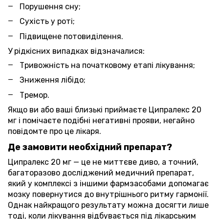
Порушення сну;
Сухість у роті;
Підвищене потовиділення.
У рідкісних випадках відзначалися:
Тривожність на початковому етапі лікування;
Зниження лібідо;
Тремор.
Якщо ви або ваші близькі приймаєте Ципралекс 20
мг і помічаєте подібні негативні прояви, негайно
повідомте про це лікаря.
Де замовити необхідний препарат?
Ципралекс 20 мг — це не миттєве диво, а точний,
багаторазово досліджений медичний препарат,
який у комплексі з іншими фармзасобами допомагає
мозку повернутися до внутрішнього ритму гармонії.
Однак найкращого результату можна досягти лише
тоді, коли лікування відбувається під лікарським