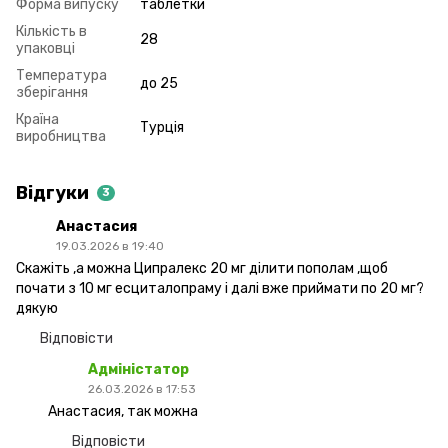
Форма випуску
таблетки
Кількість в
28
упаковці
Температура
до 25
зберігання
Країна
Турція
виробництва
Відгуки
3
Анастасия
19.03.2026 в 19:40
Скажіть ,а можна Ципралекс 20 мг ділити пополам ,щоб
почати з 10 мг есциталопраму і далі вже приймати по 20 мг?
дякую
Відповісти
Адміністатор
26.03.2026 в 17:53
Анастасия, так можна
Відповісти