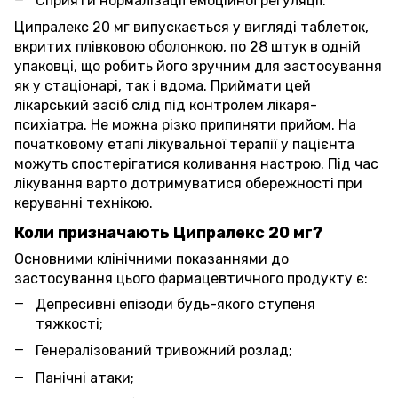
Сприяти нормалізації емоційної регуляції.
Ципралекс 20 мг випускається у вигляді таблеток,
вкритих плівковою оболонкою, по 28 штук в одній
упаковці, що робить його зручним для застосування
як у стаціонарі, так і вдома. Приймати цей
лікарський засіб слід під контролем лікаря-
психіатра. Не можна різко припиняти прийом. На
початковому етапі лікувальної терапії у пацієнта
можуть спостерігатися коливання настрою. Під час
лікування варто дотримуватися обережності при
керуванні технікою.
Коли призначають Ципралекс 20 мг?
Основними клінічними показаннями до
застосування цього фармацевтичного продукту є:
Депресивні епізоди будь-якого ступеня
тяжкості;
Генералізований тривожний розлад;
Панічні атаки;